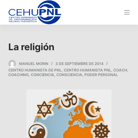
s
a
l
t
a
La religión
r
a
l
MANUEL MORIN
3 DE SEPTIEMBRE DE 2014
CENTRO HUMANISTA DE PNL
,
CENTRO HUMANISTA PNL
,
COACH
,
c
COACHING
,
CONCIENCIA
,
CONSCIENCIA
,
PODER PERSONAL
o
n
t
e
n
i
d
o