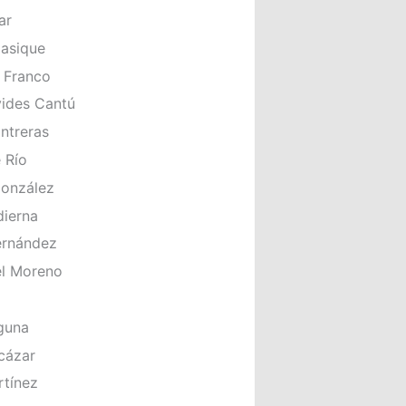
ar
Casique
r Franco
vides Cantú
ntreras
 Río
González
dierna
ernández
el Moreno
aguna
cázar
rtínez