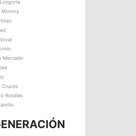
Longoria
n Monroy
tínez
nez
doval
ornio
o Mercado
pez
iz
s Cruces
zo Rosales
arrillo
GENERACIÓN