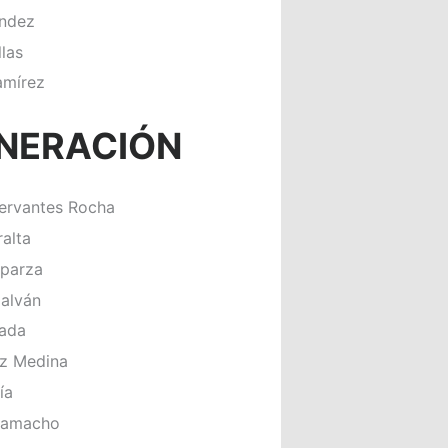
ández
llas
amírez
NERACIÓN
ervantes Rocha
alta
sparza
Galván
zada
ez Medina
ía
Camacho