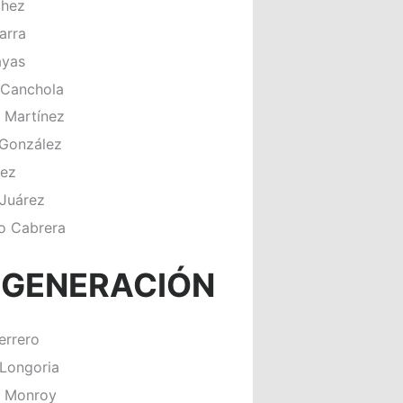
chez
arra
ayas
 Canchola
 Martínez
 González
pez
 Juárez
lo Cabrera
 GENERACIÓN
errero
Longoria
n Monroy