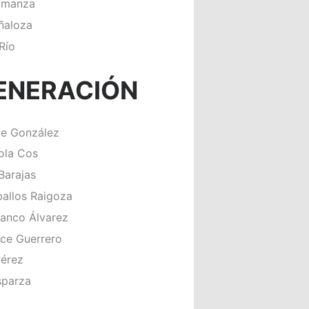
Almanza
ñaloza
Río
ENERACIÓN
de González
ola Cos
Barajas
allos Raigoza
anco Álvarez
ce Guerrero
Pérez
sparza
n