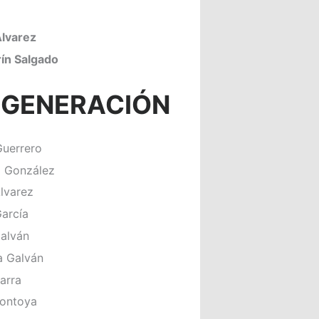
Álvarez
ín Salgado
 GENERACIÓN
Guerrero
o González
lvarez
García
alván
a Galván
arra
Montoya