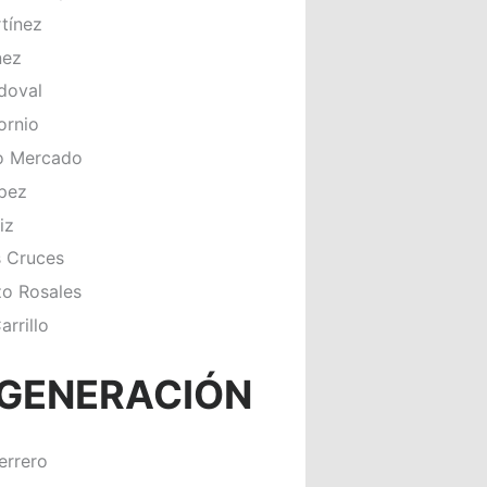
tínez
nez
doval
ornio
o Mercado
pez
iz
s Cruces
zo Rosales
arrillo
 GENERACIÓN
errero