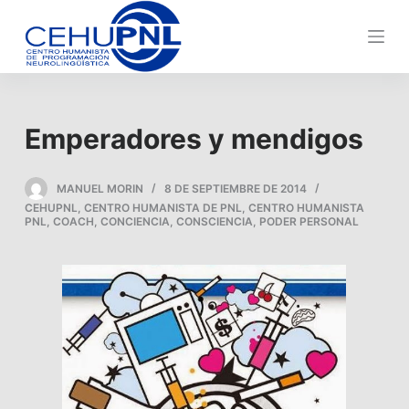
s
a
l
t
a
Emperadores y mendigos
r
a
l
MANUEL MORIN
8 DE SEPTIEMBRE DE 2014
CEHUPNL
,
CENTRO HUMANISTA DE PNL
,
CENTRO HUMANISTA
c
PNL
,
COACH
,
CONCIENCIA
,
CONSCIENCIA
,
PODER PERSONAL
o
n
t
e
n
i
d
o