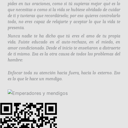
pides en tus oraciones, como si tú supieras mejor qué es lo
que necesitas o como si la vida se hubiese olvidado de cuidar
de ti y tuvieras que recordárselo; por eso quieres controlarlo
todo, no eres capaz de relajarte y aceptar lo que la vida te
presenta.
Nunca nadie te ha dicho que tú eres el amo de tu propia
vida. Fuiste educado en el auto-rechazo, en el miedo, en
amor condicionado. Desde el inicio te enseñaron a distraerte
de ti mismo. Esa es la otra causa de todos los problemas del
hombre:
Enfocar toda su atención hacia fuera, hacía lo externo. Eso
es lo que le hace un mendigo.