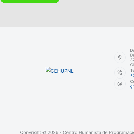
Di
De
37
G
Te
+
Co
g
Copyright © 2026 - Centro Humanista de Programació