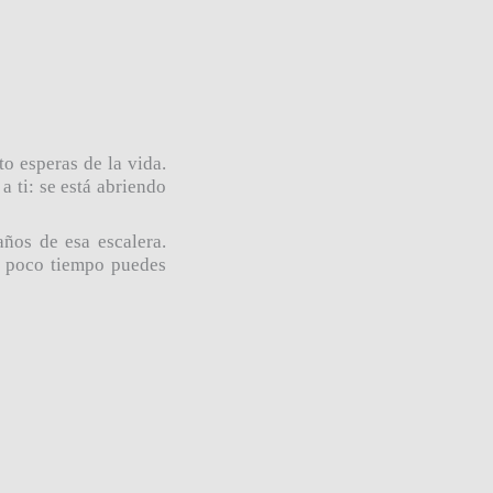
to esperas de la vida.
 ti: se está abriendo
a
ñ
os de esa escalera.
y poco tiempo puedes