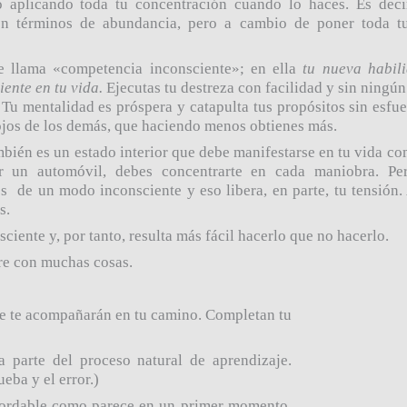
o aplicando toda tu concentración cuando lo haces. Es dec
en términos de abundancia, pero a cambio de poner toda t
se llama
«
competencia inconsciente
»
; en ella
tu nueva habil
iente en tu vida.
Ejecutas tu destreza con facilidad y sin ningún
 Tu mentalidad es próspera y catapulta tus propósitos sin esfu
 ojos de los demás, que haciendo menos obtienes más.
bién es un estado interior que debe manifestarse en tu vida c
r un automóvil, debes concentrarte en cada maniobra. Pe
s de un modo inconsciente y eso libera, en parte, tu tensión. A
s.
ciente y, por tanto, resulta más fácil hacerlo que no hacerlo.
re con muchas cosas.
ue te acompa
ñ
arán en tu camino. Completan tu
 parte del proceso natural de aprendizaje.
eba y el error.)
bordable como parece en un primer momento.