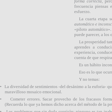
forma correcta,
per
frecuencia piensas 
esfuerzo.
La cuarta etapa 
automático e inconsc
«
piloto automático
»
.
puede parecer, a los
La prosperidad tam
aprendes a conduci
experiencia, conduce
cuenta de que respira
Es un hábito incons
Eso es lo que ocur
Y no temas:
•
La diversidad de sentimientos -del desánimo a la euforia- q
maravilloso mosaico emocional.
•
Cometer errores. Sacar provecho de los fracasos forma
(Recuerda lo que ya hemos dicho acerca del método de la pru
•
Los problemas que sin duda surgirán; ninguno es tan ina