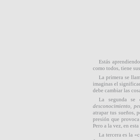
Estás aprendiendo
como todos, tiene sus
La primera se lla
imaginas el significa
debe cambiar las cosa
La segunda se
desconocimiento, p
atrapar tus sue
ñ
os, 
presión que provoca 
Pero a la vez, en est
La tercera es la
«
c