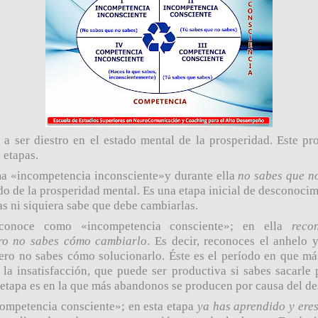
 a ser diestro en el estado mental de la prosperidad. Este pr
 etapas.
ma
«
incompetencia inconsciente
»
y durante ella
no sabes que n
do de la prosperidad mental. Es una etapa inicial de desconoci
s ni siquiera sabe que debe cambiarlas.
 conoce como
«
incompetencia consciente
»
; en ella
reco
ero no sabes cómo cambiarlo
. Es decir, reconoces el anhelo 
pero no sabes cómo solucionarlo. Éste es el período en que má
la insatisfacción, que puede ser productiva si sabes sacarle p
a etapa es en la que más abandonos se producen por causa del d
ompetencia consciente
»
; en esta etapa
ya has aprendido y ere