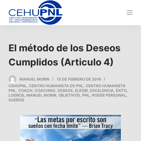
s
a
l
t
a
El método de los Deseos
r
a
Cumplidos (Articulo 4)
l
c
MANUEL MORIN
15 DE FEBRERO DE 2016
o
CEHUPNL
,
CENTRO HUMANISTA DE PNL
,
CENTRO HUMANISTA
n
PNL
,
COACH
,
COACHING
,
DESEOS
,
ELEGIR
,
EXCELENCIA
,
ÉXITO
,
LOGROS
,
MANUEL MORIN
,
OBJETIVOS
,
PNL
,
PODER PERSONAL
,
t
SUEÑOS
e
n
i
d
o