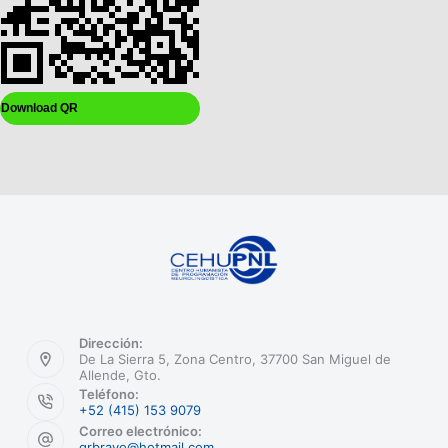
Download QR
Dirección:
De La Sierra 5, Zona Centro, 37700 San Miguel de
Allende, Gto.
Teléfono:
+52 (415) 153 9079
Correo electrónico:
grbravo@hotmail.com