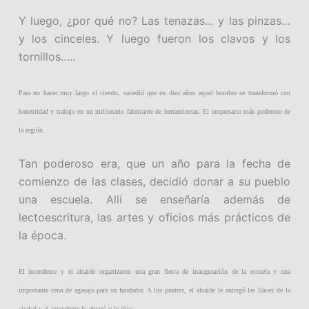
Y luego, ¿por qué no? Las tenazas… y las pinzas…
y los cinceles. Y luego fueron los clavos y los
tornillos…..
Para no hacer muy largo el cuento, sucedió que en diez años aquel hombre se transformó con
honestidad y trabajo en un millonario fabricante de herramientas. El empresario más poderoso de
la región.
Tan poderoso era, que un año para la fecha de
comienzo de las clases, decidió donar a su pueblo
una escuela. Allí se enseñaría además de
lectoescritura, las artes y oficios más prácticos de
la época.
El intendente y el alcalde organizaron una gran fiesta de inauguración de la escuela y una
importante cena de agasajo para su fundador. A los postres, el alcalde le entregó las llaves de la
ciudad y el intendente lo abrazó y le dijo: