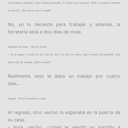
A la mañana siguiente, como había prometido, el vecino tocó la puerta. Mire, yo todavía necesito
el martillo. ¿Por qué no me lo vende?
No, yo lo necesito para trabajar y además, la
ferretería está a dos días de mula.
Hagamos un trato – dijo el vecino
– Yo le pagaré a usted los dos días de ida y los dos de vuelta, más el precio del martillo, total
usted está sin trabajar. ¿Qué le parece?.
Realmente, esto le daba un trabajo por cuatro
días…
Aceptó. Volvió a montar su mula.
Al regreso, otro vecino lo esperaba en la puerta de
su casa.
– Hola, vecino. ¿Usted le vendió un martillo a