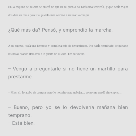
En la esquina de su casa se enteró de que en su pueblo no había una ferretería, y que debía viajar
dos días en mula para ir al pueblo más cercano a realizar la compra.
¿Qué más da? Pensó, y emprendió la marcha.
A su regreso, traía una hermosa y completa caja de herramientas. No había terminado de quitarse
las botas cuando llamaron a la puerta de su casa. Era su vecino.
– Vengo a preguntarle si no tiene un martillo para
prestarme.
– Mire, sí, lo acabo de comprar pero lo necesito para trabajar… como me quedé sin empleo…
– Bueno, pero yo se lo devolvería mañana bien
temprano.
– Está bien.