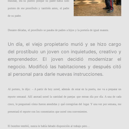
realidad, era su puesto porque su padre había sido
portero de ese prostíbulo y también antes, el padre
de su padre.
Durante décadas, el prostíbulo se pasaba de padres a hijos y la portería de igual manera.
Un día, el viejo propietario murió y se hizo cargo
del prostíbulo un joven con inquietudes, creativo y
emprendedor. El joven decidió modernizar el
negocio. Modificó las habitaciones y después citó
al personal para darle nuevas instrucciones.
Al portero, le dijo: – A partir de hoy usted, además de estar en la puerta, me va a preparar un
reporte semanal. Allí anotará usted la cantidad de parejas que entran día por día. A una de cada
cinco, le preguntará cómo fueron atendidas y qué corregirían del lugar. Y una vez por semana, me
presentará el reporte con los comentarios que usted crea convenientes.
El hombre tembló, nunca le había faltado disposición al trabajo pero…