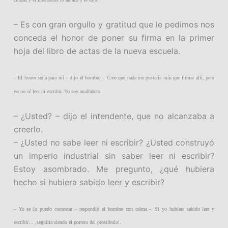
– Es con gran orgullo y gratitud que le pedimos nos
conceda el honor de poner su firma en la primer
hoja del libro de actas de la nueva escuela.
– El honor sería para mí – dijo el hombre -. Creo que nada me gustaría más que firmar allí, pero
yo no sé leer ni escribir. Yo soy analfabeto.
– ¿Usted? – dijo el intendente, que no alcanzaba a
creerlo.
– ¿Usted no sabe leer ni escribir? ¿Usted construyó
un imperio industrial sin saber leer ni escribir?
Estoy asombrado. Me pregunto, ¿qué hubiera
hecho si hubiera sabido leer y escribir?
– Yo se lo puedo contestar – respondió el hombre con calma -. Si yo hubiera sabido leer y
escribir… ¡seguiría siendo el portero del prostíbulo!.