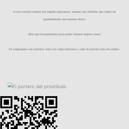
A veces nuestro confort nos impide superarnos, estamos tan cómodos que vemos las
oportunidades que tenemos fuera.
¡Hay que incomodarnos para poder obtener mejores cosas!
El compromiso son nuestras vidas nos exige estirarnos y salir de nuestra zona de confort.