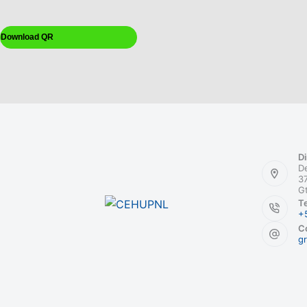
Download QR
Di
De
37
G
Te
+
Co
g