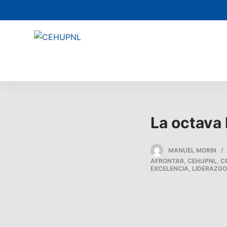
s
a
l
t
a
r
a
l
c
La octava 
o
n
MANUEL MORIN
t
AFRONTAR
,
CEHUPNL
,
C
e
EXCELENCIA
,
LIDERAZGO
n
i
d
o