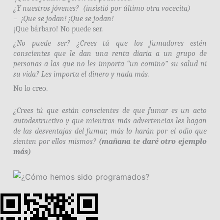
¿Y nuestros jóvenes? (insistió por último otra vocecita)
– ¡Que se jodan! ¡Que se jodan!
¡Que bárbaro! No puede ser.
¿No puede ser? ¿Crees tú que los fumadores estén
conscientes que le dan una renta diaria a un grupo de
personas a las que no les importa “un comino” su salud ni
su vida? Les importa el dinero y nada más.
No lo creo.
¿Crees tú que están conscientes de que fumar es un acto
autodestructivo y que mientras más advertencias les hagan
de las desventajas del fumar, más lo harán por el odio que
sienten por ellos mismos?
(mañana te daré otro ejemplo
más)