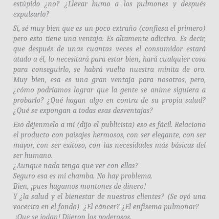
estúpido ¿no? ¿Llevar humo a los pulmones y después
expulsarlo?
Si, sé muy bien que es un poco extraño (confiesa el primero)
pero esto tiene una ventaja: Es altamente adictivo. Es decir,
que después de unas cuantas veces el consumidor estará
atado a él, lo necesitará para estar bien, hará cualquier cosa
para conseguirlo, se habrá vuelto nuestra minita de oro.
Muy bien, esa es una gran ventaja para nosotros, pero,
¿cómo podríamos lograr que la gente se anime siguiera a
probarlo? ¿Qué hagan algo en contra de su propia salud?
¿Qué se expongan a todas esas desventajas?
Eso déjenmelo a mí (dijo el publicista) eso es fácil. Relaciono
el producto con paisajes hermosos, con ser elegante, con ser
mayor, con ser exitoso, con las necesidades más básicas del
ser humano.
¿Aunque nada tenga que ver con ellas?
Seguro esa es mi chamba. No hay problema.
Bien, ¡pues hagamos montones de dinero!
Y ¿la salud y el bienestar de nuestros clientes? (Se oyó una
vocecita en el fondo) ¿El cáncer? ¿El enfisema pulmonar?
¡Que se jodan! Dijeron los poderosos.