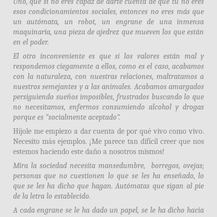
Uno, que si no eres capaz de darte cuenta de que tú no eres
esos condicionamientos sociales, entonces no eres más que
un autómata, un robot, un engrane de una inmensa
maquinaria, una pieza de ajedrez que mueven los que están
en el poder.
El otro inconveniente es que si los valores están mal y
respondemos ciegamente a ellos, como es el caso, acabamos
con la naturaleza, con nuestras relaciones, maltratamos a
nuestros semejantes y a las animales. Acabamos amargados
persiguiendo sueños imposibles, frustrados buscando lo que
no necesitamos, enfermos consumiendo alcohol y drogas
porque es “socialmente aceptado”.
Híjole me empiezo a dar cuenta de por qué vivo como vivo.
Necesito más ejemplos. ¡Me parece tan difícil creer que nos
estemos haciendo este daño a nosotros mismos!
Mira la sociedad necesita mansedumbre, borregos, ovejas;
personas que no cuestionen lo que se les ha enseñado, lo
que se les ha dicho que hagan. Autómatas que sigan al pie
de la letra lo establecido.
A cada engrane se le ha dado un papel, se le ha dicho hacia