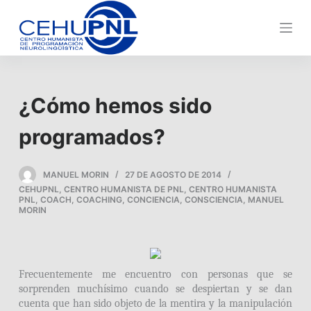
s
a
l
t
a
¿Cómo hemos sido
r
a
programados?
l
c
MANUEL MORIN
27 DE AGOSTO DE 2014
o
CEHUPNL
,
CENTRO HUMANISTA DE PNL
,
CENTRO HUMANISTA
n
PNL
,
COACH
,
COACHING
,
CONCIENCIA
,
CONSCIENCIA
,
MANUEL
MORIN
t
e
n
i
Frecuentemente me encuentro con personas que se
d
sorprenden muchísimo cuando se despiertan y se dan
cuenta que han sido objeto de la mentira y la manipulación
o