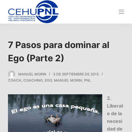
s
a
l
t
a
7 Pasos para dominar al
r
a
Ego (Parte 2)
l
c
MANUEL MORIN
3 DE SEPTIEMBRE DE 2015
o
COACH
,
COACHING
,
EGO
,
MANUEL MORIN
,
PNL
n
t
2.
e
Liberat
n
e de la
i
necesi
d
dad de
o