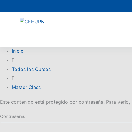
s
a
l
t
a
r
Inicio
a
l
c
Todos los Cursos
o
n
Master Class
t
e
Este contenido está protegido por contraseña. Para verlo, 
n
i
Contraseña:
d
o