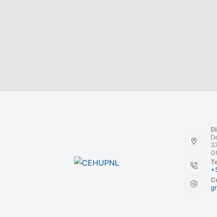
Di
De
37
G
Te
+
Co
g