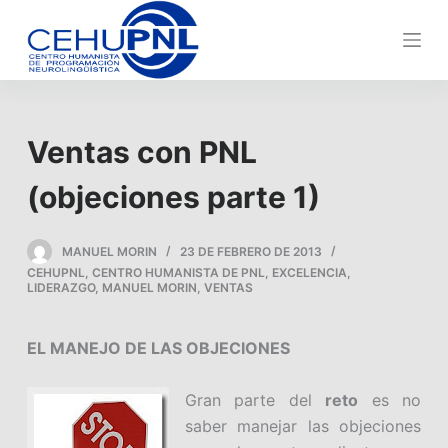
s
a
l
t
a
Ventas con PNL
r
a
(objeciones parte 1)
l
c
MANUEL MORIN
23 DE FEBRERO DE 2013
o
CEHUPNL
,
CENTRO HUMANISTA DE PNL
,
EXCELENCIA
,
n
LIDERAZGO
,
MANUEL MORIN
,
VENTAS
t
e
EL MANEJO DE LAS OBJECIONES
n
i
Gran parte del
reto
es no
d
saber manejar las objeciones
o