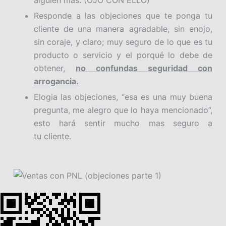
alguien más. (OJO CON ELLO)
Responde a las objeciones que te ponga tu
cliente de una manera agradable, sin enojo,
sin coraje, y claro; muy seguro de lo que es tu
producto o servicio y el porqué lo debe de
obtener,
no confundas seguridad con
arrogancia.
Elogia las objeciones, “esa es una muy buena
pregunta, me alegro que lo haya mencionado”,
esto hará sentir mucho mas seguro a
tu cliente.