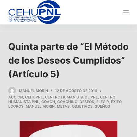
s
a
l
t
a
Quinta parte de “El Método
r
a
de los Deseos Cumplidos”
l
c
(Artículo 5)
o
n
MANUEL MORIN
12 DE AGOSTO DE 2016
t
ACCION
,
CEHUPNL
,
CENTRO HUMANISTA DE PNL
,
CENTRO
e
HUMANISTA PNL
,
COACH
,
COACHING
,
DESEOS
,
ELEGIR
,
ÉXITO
,
LOGROS
,
MANUEL MORIN
,
METAS
,
OBJETIVOS
,
SUEÑOS
n
i
d
o