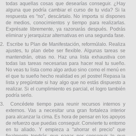
todas aquellas cosas que desearías conseguir. ¿Hay
alguna que podría cambiar el curso de tu vida? Si la
respuesta es “no”, descártalo. No importa si dispones
de medios, conocimientos y tiempo para realizarlas.
Exprésate libremente, ya razonarás después. Podrás
eliminar y jerarquizar alternativas en una segunda fase.
2.
Escribe tu Plan de Manifestación, reformúlalo. Realiza
ajustes, tu plan debe ser flexible. Algunas tareas se
mantendrán, otras no. Haz una lista exhaustiva con
todas las tareas necesarias para hacer real tu sueño.
No veas tu lista como algo arduo sino como el menú en
el que tu sueño hecho realidad es ¡el postre! Repasa la
lista y pregúntate si hay algo que no estás dispuesto a
realizar. Si el cumplimiento es parcial, el logro también
podría serlo.
3.
Concédete tiempo para reunir recursos internos y
externos. Vas a necesitar una gran fortaleza interior
para alcanzar la cima. Es hora de pensar en los apoyos
de refuerzo que puedas conseguir. Convierte tu entorno
en tu aliado. Y empieza a “ahorrar el precio” que
finalmente tendrás que pagar por conseguir lo que