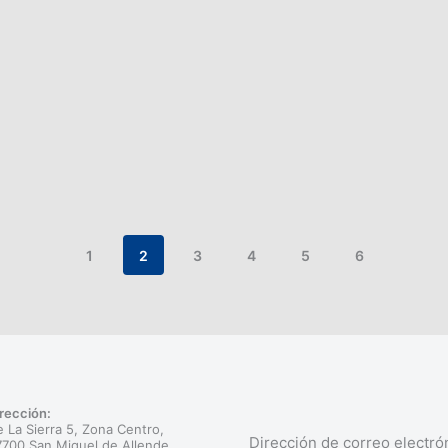
1
2
3
4
5
6
rección:
 La Sierra 5, Zona Centro,
Dirección de correo electró
700 San Miguel de Allende,