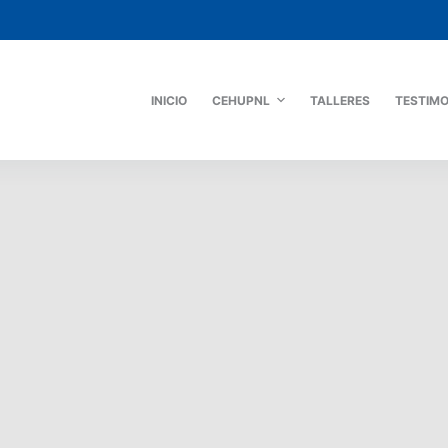
INICIO
CEHUPNL
TALLERES
TESTIM
ACCION
CEHUPNL
CENTRO HUMANISTA DE PNL