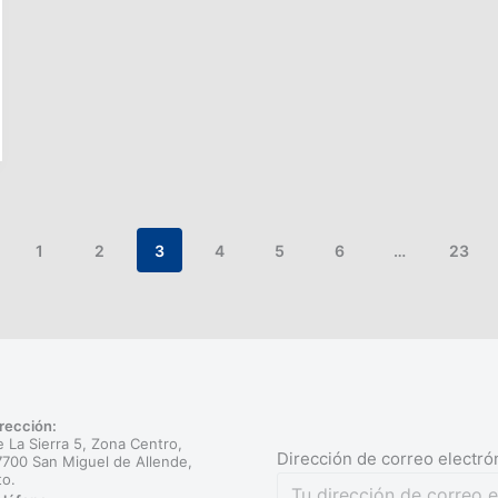
1
2
3
4
5
6
…
23
rección:
 La Sierra 5, Zona Centro,
Dirección de correo electró
700 San Miguel de Allende,
to.